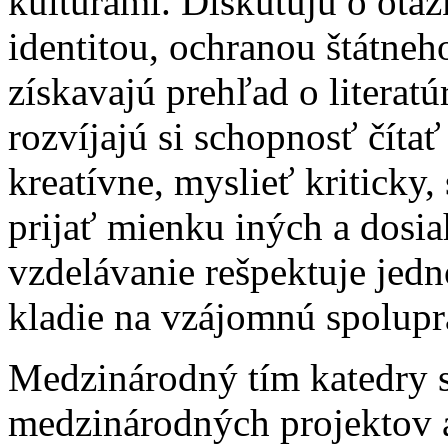
kultúrami. Diskutujú o otáz
identitou, ochranou štátneh
získavajú prehľad o literatúr
rozvíjajú si schopnosť číta
kreatívne, myslieť kriticky,
prijať mienku iných a dosi
vzdelávanie rešpektuje jedno
kladie na vzájomnú spolup
Medzinárodný tím katedry s
medzinárodných projektov a