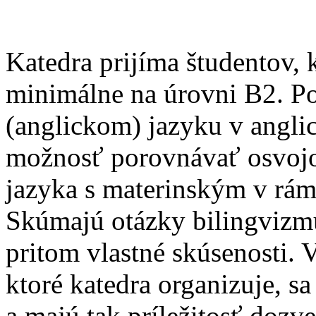
Katedra prijíma študentov, 
minimálne na úrovni B2. P
(anglickom) jazyku v angli
možnosť porovnávať osvojov
jazyka s materinským v rám
Skúmajú otázky bilingvizmu
pritom vlastné skúsenosti
ktoré katedra organizuje, sa
a majú tak príležitosť dozv