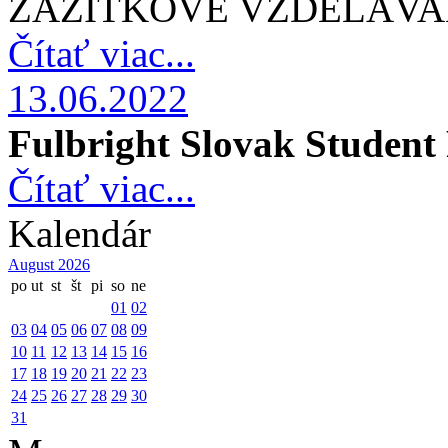
ZÁŽITKOVÉ VZDELÁVAN
Čítať viac...
13.06.2022
Fulbright Slovak Student
Čítať viac...
Kalendár
August 2026
po
ut
st
št
pi
so
ne
01
02
03
04
05
06
07
08
09
10
11
12
13
14
15
16
17
18
19
20
21
22
23
24
25
26
27
28
29
30
31