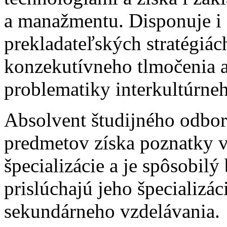
a manažmentu. Disponuje i
prekladateľských stratégiác
konzekutívneho tlmočenia a
problematiky interkultúrn
Absolvent študijného odbo
predmetov získa poznatky v
špecializácie a je spôsobil
prislúchajú jeho špecializá
sekundárneho vzdelávania.