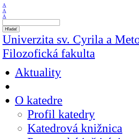
A
A
A
Hľadať
Univerzita sv. Cyrila a Met
Filozofická fakulta
Aktuality
O katedre
Profil katedry
Katedrová knižnica